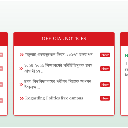
OFFICIAL NOTICES
w
New
"জুলাই গণঅভ্যুত্থান দিবস-২০২৬" উদযাপন
N
T
২০২৪-২০২৫ শিক্ষাবর্ষের পরিচিতিমুলক ক্লাস
w
New
r
আগামী ১৭ ...
l
ঢাকা বিশ্ববিদ্যালয়ের পরীক্ষা নিয়ন্ত্রক আগমন
w
New
উপলক্ষ...
New
Regarding Politics free campus
w