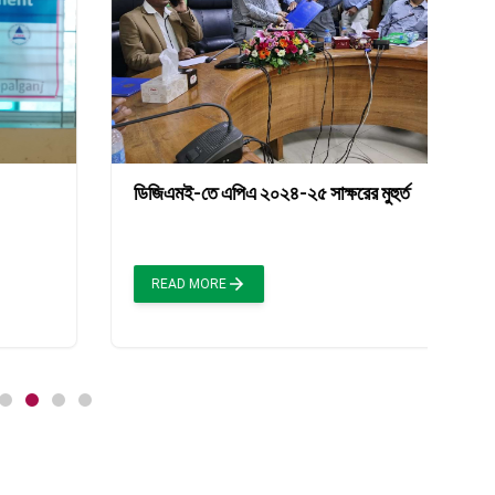
ডিজিএমই-তে এপিএ ২০২৪-২৫ সাক্ষরের মুহুর্ত
ব
READ MORE