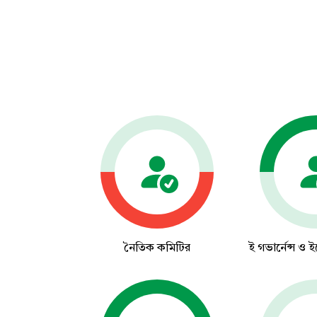
নৈতিক কমিটির
ই গভার্নেন্স ও