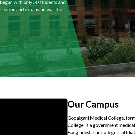
 began with only 50 students and
 began with only 50 students and
 began with only 50 students and
 began with only 50 students and
ts creation and expansion was the
ts creation and expansion was the
ts creation and expansion was the
ts creation and expansion was the
Our Campus
Gopalganj Medical College, for
College, is a government medical 
Bangladesh.The college is affili